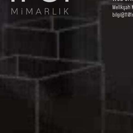
Melikşah 
bilgi@110